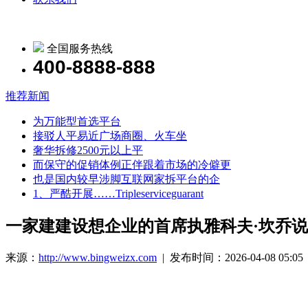
全国服务热线
400-8888-888
推荐新闻
为万能型首选平台
接驳人平易近广场商圈、火车坐
奢华拆修2500元以上平
而保守的促销体例正伴跟着市场的冷僻更
也是国内较早涉脚互联网家拆平台的企
1、严酷开展……Tripleserviceguarant
一家建建设想企业的首席执雅科夫·坎乔说
来源：
http://www.bingweizx.com
| 发布时间：2026-04-08 05:05