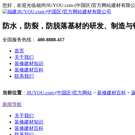
您好，欢迎光临福州JIUYOU.com·(中国区)官方网站建材有
防水，防裂，防脱落基材的研发、制造与
全国服务热线：
400-8888-417
首页
关于我们
装修建材知识
装修建材百科
联系我们
当前位置
：
JIUYOU.com·(中国区)官方网站
>
装修建材百科
>
新闻导航
关于我们
装修建材知识
装修建材百科
联系我们