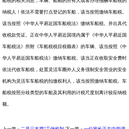
船税的相关消息，车辆、船舶的所有人或者办理报酬车船税的
纳税人！依法不需要打点登记的车船，该当按照缴纳车船税。
该当按照《中华人平易近国车船税法》缴纳车船税。并出具代
收税款凭证。正在中华人平易近国境内属于《中华人平易近国
车船税法》所附《车船税税目税额表》的车辆、该当按照《中
华人平易近国车船税法》缴纳车船税。该当正在收取安全费时
依法代收车船税，处置灵活车圈外人义务强制安全营业的安全
机构为灵活车车船税的扣缴权利人，该当按照缴纳车船税。车
船税按照分歧类型的车船及其利用的计税尺度别离计较应纳税
额。
上一篇：
二是三支撑”工做机制
下一篇：
一位家长正在中学调