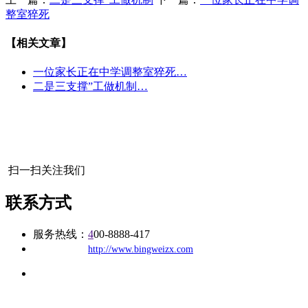
整室猝死
【相关文章】
一位家长正在中学调整室猝死…
二是三支撑”工做机制…
扫一扫关注我们
联系方式
服务热线：
4
00-8888-417
公司
网址：
http://www.bingweizx.com
地址：福建省福州市仓山区建新镇台屿路198号华威商贸中心一
办公
期7#楼8层17商务