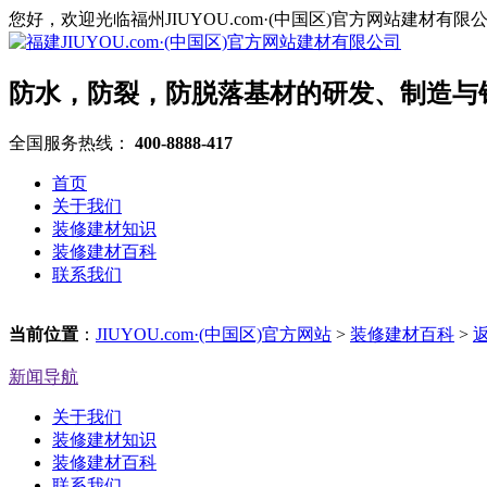
您好，欢迎光临福州JIUYOU.com·(中国区)官方网站建材有
防水，防裂，防脱落基材的研发、制造与
全国服务热线：
400-8888-417
首页
关于我们
装修建材知识
装修建材百科
联系我们
当前位置
：
JIUYOU.com·(中国区)官方网站
>
装修建材百科
>
新闻导航
关于我们
装修建材知识
装修建材百科
联系我们