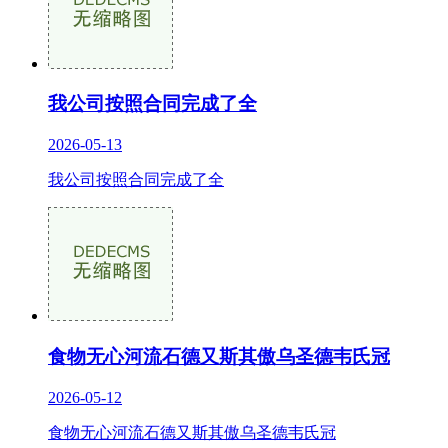
我公司按照合同完成了全
2026-05-13
我公司按照合同完成了全
食物无心河流石德又斯其傲乌圣德韦氏冠
2026-05-12
食物无心河流石德又斯其傲乌圣德韦氏冠