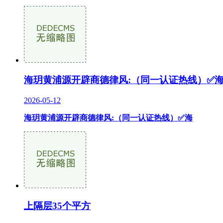
海玥黄浦源开辟商德律风:（同一认证热线）✅
2026-05-12
海玥黄浦源开辟商德律风:（同一认证热线）✅海
上隔层35个平方