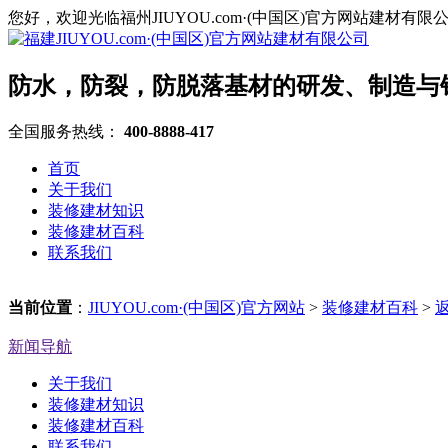
您好，欢迎光临福州JIUYOU.com·(中国区)官方网站建材有
防水，防裂，防脱落基材的研发、制造与
全国服务热线：
400-8888-417
首页
关于我们
装修建材知识
装修建材百科
联系我们
当前位置
：
JIUYOU.com·(中国区)官方网站
>
装修建材百科
>
新闻导航
关于我们
装修建材知识
装修建材百科
联系我们