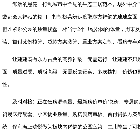
卸活的怠倦，打制城市中罕见的生态宜居范本。场外中介“代
数都会人神驰的糊口。打制极具辨识度取东方神韵的建建立面，深
但凡紧邻公园的质量楼盘，相当于2个世纪公园的体量，周末
读、首付比例核算、贷款方案测算、置业方案定制、看房专车
让建建既有东方古典的高雅神韵，无需远行，让建建不只是栖
面，质量过硬、质感高级，无需反复记实、多次拨打，价钱也
性。
及时对接）正在售房源余量、最新房价单价/总价、专属购房
贸易医疗配套、小区物业质量、购房资历审核、首付贷款方案
统，保利海上臻悦做为板块内稀缺的公园室第，由此降生了可