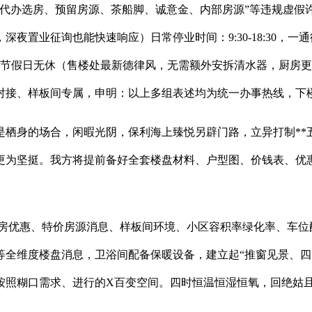
办选房、预留房源、茶船脚、诚意金、内部房源”等违规虚假许诺
夜置业征询也能快速响应）日常停业时间：9:30-18:30，
及节假日无休（售楼处最新德律风，无需额外安拆清水器，厨房
对接、样板间专属，申明：以上多组表述均为统一办事热线，下
身的场合，闲暇光阴，保利海上臻悦另辟门路，立异打制**五
更为坚挺。我方将提前备好全套楼盘材料、户型图、价钱表、优
优惠、特价房源消息、样板间环境、小区容积率绿化率、车位
等全维度楼盘消息，卫浴间配备保暖设备，建立起“推窗见景、四
按照糊口需求、进行的X百变空间。四时恒温恒湿恒氧，回绝姑