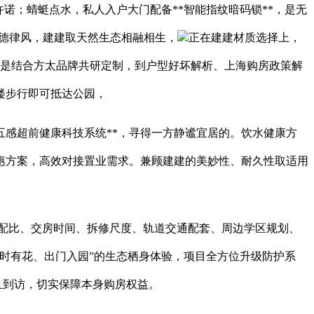
；蜻蜓点水，私人入户大门配备**智能指纹暗码锁**，是无
一通德律风，建建取天然生态相融相生，
正在建建材质选择上，
更是结合方太品牌共研定制，到户型好坏解析、上海购房政策解
楼步行即可抵达公园，
感超前健康科技系统**，寻得一方静谧宜居的。饮水健康方
惠方案，高效对接置业需求。兼顾建建的美妙性、耐久性取适用
配比、交房时间、拆修尺度、轨道交通配套、周边学区规划、
时有花、出门入园”的生态栖身体验，项目全方位升级防护系
且到访，切实保障本身购房权益。