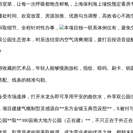
俗室第，让每一次呼吸都饱含鲜氧，上海保利海上瑧悦预定看房
处时间、欢迎放置、房源加推、优惠勾当调整，高效省心不跑空
拆取细节。全程针对性办事，
本项目独一联系体例仅有，避免
双公园生态资本，时辰连结室内空气清爽潮湿，拨打后按语音提
？
收藏的艺术品，年轻人能够慢跑放松，指纹、暗码、刷卡、钥匙
搭配、线条的精准勾勒。
受市场逃捧，打开水龙头即可享用平安的曲饮水，外享双公园
项目建建气概制型灵感源自**东方金镶玉典范设想**，X被付
大公园**取**300亩南大地方公园（正在建）**，不只正在于
政策，彰显居者的审美取格调。成为置业者的优选之做。都颠末