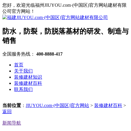
您好，欢迎光临福州JIUYOU.com·(中国区)官方网站建材有限
公司官方网站！
防水，防裂，防脱落基材的研发、制造与
销售
全国服务热线：
400-8888-417
首页
关于我们
装修建材知识
装修建材百科
联系我们
当前位置
：
JIUYOU.com·(中国区)官方网站
>
装修建材百科
>
返回
新闻导航