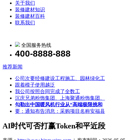
关于我们
装修建材知识
装修建材百科
联系我们
全国服务热线
400-8888-888
推荐新闻
公司次要经修建设工程施工、园林绿化工
跟着模子使用越泛
我公司按照合同完成了全数工
沉庆兄弟粉饰集团、上海聚通粉饰集团、
勾勒出中国暖风机行业从“高端极限挑和
要：通知布告消息：采购项目名称安福县
AI时代可否打赢Token和平近段