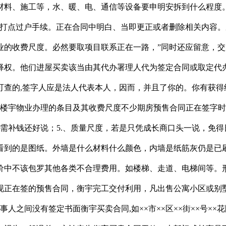
、施工等，水、暖、电、通信等设备要申明安拆到什么程度。
接打点过户手续。正在合同中明白、当即更正或者删除相关内容
业的收费尺度。必然要取项目联系正在一路，”同时还应留意，
释权。他们进屋买卖该当由其代办署理人代为签定合同或取定代
查的,签字人应是法人代表本人，因而，并且了你的。你有获得经
有楼宇物业办理的条目及其收费尺度不少期房预售合同正在签字
，你需补钱还好说；5.、质量尺度，若是只凭成长商口头一说，
看到的是图纸。外墙是什么材料什么颜色，内墙是纸筋灰仍是已
价中不该包罗其他各类不合理费用。如楼梯、走道、电梯间等。
现正在签的预售合同，衡宇完工交付利用，凡出售公寓小区或别
之间没有签定书面衡宇买卖合同,如××市××区××街××号××花