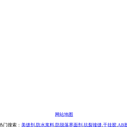
办公
#楼8层17商务
网站地图
热门搜索：
美缝剂
,
防水浆料
,
防脱落界面剂
,
抗裂接缝
,
干挂胶
,
AB