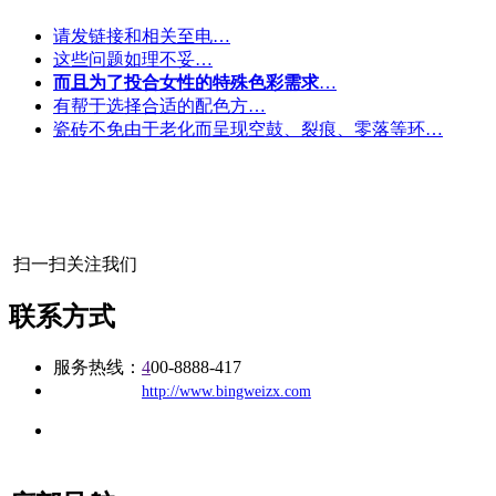
请发链接和相关至电…
这些问题如理不妥…
而且为了投合女性的特殊色彩需求
…
有帮于选择合适的配色方…
瓷砖不免由于老化而呈现空鼓、裂痕、零落等环…
扫一扫关注我们
联系方式
服务热线：
4
00-8888-417
公司
网址：
http://www.bingweizx.com
地址：福建省福州市仓山区建新镇台屿路198号华威商贸中心一
办公
期7#楼8层17商务