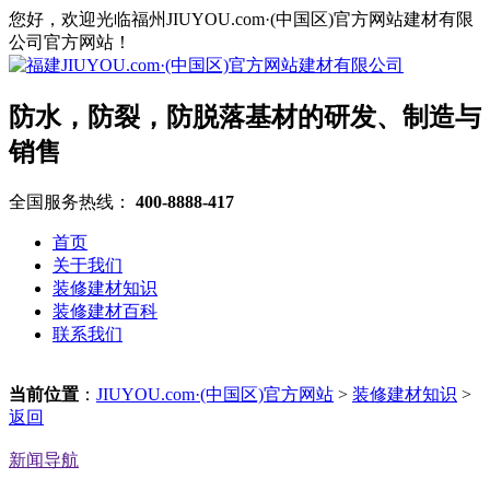
您好，欢迎光临福州JIUYOU.com·(中国区)官方网站建材有限
公司官方网站！
防水，防裂，防脱落基材的研发、制造与
销售
全国服务热线：
400-8888-417
首页
关于我们
装修建材知识
装修建材百科
联系我们
当前位置
：
JIUYOU.com·(中国区)官方网站
>
装修建材知识
>
返回
新闻导航