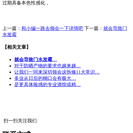
过期具备本色性感化，
上一篇：
和小编一路去领会一下详情吧
下一篇：
就会导致门
水发霉
【相关文章】
就会导致门水发霉
…
对于防晒产物的要求也越来越…
让我们一同来深切领会这拆修11大常识…
多业从日后的糊口会有极大…
是更具体验感的专业酒馆或精…
扫一扫关注我们